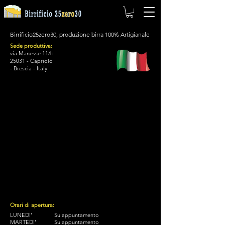
Birrificio25zero30, produzione birra 100% Artigianale
Sede produttiva:
​via Manesse 11/b
25031 - Capriolo
- Brescia - Italy
Orari di apertura:
LUNEDI'
Su appuntamento
MARTEDI'
Su appuntamento